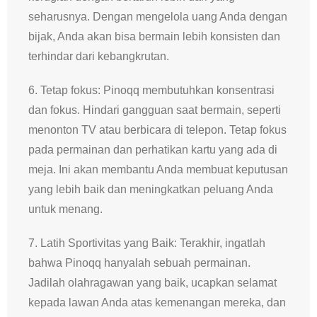
seharusnya. Dengan mengelola uang Anda dengan
bijak, Anda akan bisa bermain lebih konsisten dan
terhindar dari kebangkrutan.
6. Tetap fokus: Pinoqq membutuhkan konsentrasi
dan fokus. Hindari gangguan saat bermain, seperti
menonton TV atau berbicara di telepon. Tetap fokus
pada permainan dan perhatikan kartu yang ada di
meja. Ini akan membantu Anda membuat keputusan
yang lebih baik dan meningkatkan peluang Anda
untuk menang.
7. Latih Sportivitas yang Baik: Terakhir, ingatlah
bahwa Pinoqq hanyalah sebuah permainan.
Jadilah olahragawan yang baik, ucapkan selamat
kepada lawan Anda atas kemenangan mereka, dan