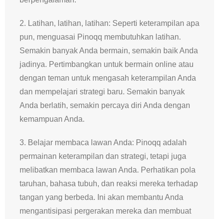
2. Latihan, latihan, latihan: Seperti keterampilan apa
pun, menguasai Pinoqq membutuhkan latihan.
Semakin banyak Anda bermain, semakin baik Anda
jadinya. Pertimbangkan untuk bermain online atau
dengan teman untuk mengasah keterampilan Anda
dan mempelajari strategi baru. Semakin banyak
Anda berlatih, semakin percaya diri Anda dengan
kemampuan Anda.
3. Belajar membaca lawan Anda: Pinoqq adalah
permainan keterampilan dan strategi, tetapi juga
melibatkan membaca lawan Anda. Perhatikan pola
taruhan, bahasa tubuh, dan reaksi mereka terhadap
tangan yang berbeda. Ini akan membantu Anda
mengantisipasi pergerakan mereka dan membuat