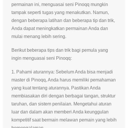
permainan ini, menguasai seni Pinoqq mungkin
tampak seperti tugas yang menakutkan. Namun,
dengan beberapa latihan dan beberapa tip dan trik,
Anda dapat meningkatkan permainan Anda dan
mulai menang lebih sering.
Berikut beberapa tips dan trik bagi pemula yang
ingin menguasai seni Pinoqq:
1. Pahami aturannya: Sebelum Anda bisa menjadi
master di Pinoqq, Anda harus memiliki pemahaman
yang kuat tentang aturannya. Pastikan Anda
membiasakan diri dengan berbagai tangan, struktur
taruhan, dan sistem penilaian. Mengetahui aturan
luar dan dalam akan memberi Anda keunggulan
kompetitif saat bermain melawan pemain yang lebih
berpengalaman.