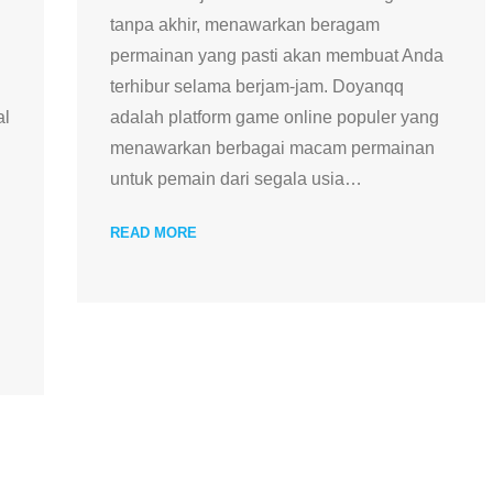
tanpa akhir, menawarkan beragam
permainan yang pasti akan membuat Anda
terhibur selama berjam-jam. Doyanqq
al
adalah platform game online populer yang
menawarkan berbagai macam permainan
untuk pemain dari segala usia
…
READ MORE