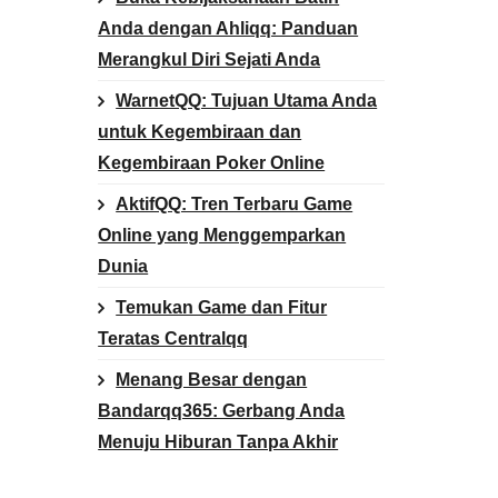
Anda dengan Ahliqq: Panduan
Merangkul Diri Sejati Anda
WarnetQQ: Tujuan Utama Anda
untuk Kegembiraan dan
Kegembiraan Poker Online
AktifQQ: Tren Terbaru Game
Online yang Menggemparkan
Dunia
Temukan Game dan Fitur
Teratas Centralqq
Menang Besar dengan
Bandarqq365: Gerbang Anda
Menuju Hiburan Tanpa Akhir