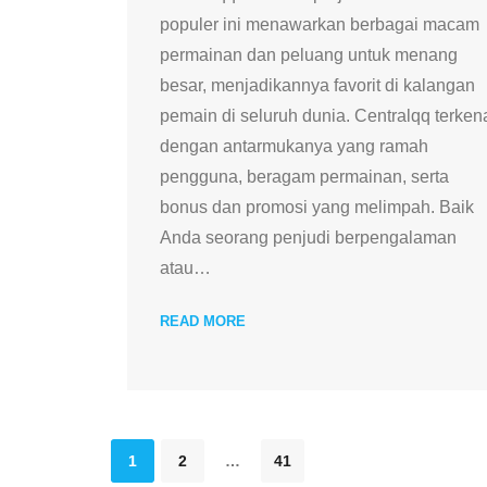
populer ini menawarkan berbagai macam
permainan dan peluang untuk menang
besar, menjadikannya favorit di kalangan
pemain di seluruh dunia. Centralqq terken
dengan antarmukanya yang ramah
pengguna, beragam permainan, serta
bonus dan promosi yang melimpah. Baik
Anda seorang penjudi berpengalaman
atau
…
READ MORE
1
2
…
41