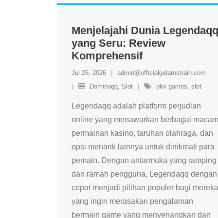
Menjelajahi Dunia Legendaq
yang Seru: Review
Komprehensif
Jul 26, 2026
admin@officialgelatostrain.com
Dominoqq
,
Slot
pkv games
,
slot
Legendaqq adalah platform perjudian
online yang menawarkan berbagai maca
permainan kasino, taruhan olahraga, dan
opsi menarik lainnya untuk dinikmati para
pemain. Dengan antarmuka yang ramping
dan ramah pengguna, Legendaqq dengan
cepat menjadi pilihan populer bagi merek
yang ingin merasakan pengalaman
bermain game yang menyenangkan dan