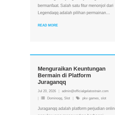
bermanfaat. Salah satu fitur menonjol dari
Legendaqq adalah pilihan permainan
…
READ MORE
Menguraikan Keuntungan
Bermain di Platform
Juraganqq
Jul 20, 2026
admin@officialgelatostrain.com
Dominoqq
,
Slot
pkv games
,
slot
Juraganqq adalah platform perjudian onli