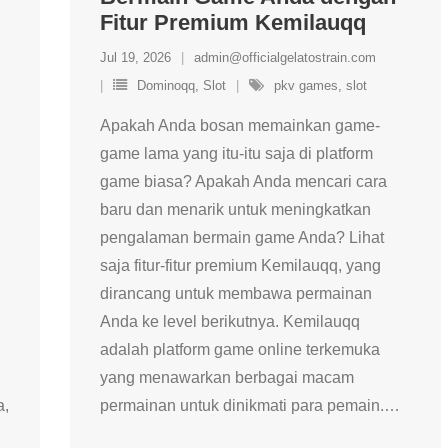
Fitur Premium Kemilauqq
Jul 19, 2026
admin@officialgelatostrain.com
Dominoqq
,
Slot
pkv games
,
slot
Apakah Anda bosan memainkan game-
game lama yang itu-itu saja di platform
game biasa? Apakah Anda mencari cara
baru dan menarik untuk meningkatkan
pengalaman bermain game Anda? Lihat
saja fitur-fitur premium Kemilauqq, yang
dirancang untuk membawa permainan
Anda ke level berikutnya. Kemilauqq
adalah platform game online terkemuka
yang menawarkan berbagai macam
a,
permainan untuk dinikmati para pemain.
…