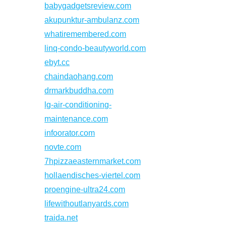
babygadgetsreview.com
akupunktur-ambulanz.com
whatiremembered.com
linq-condo-beautyworld.com
ebyt.cc
chaindaohang.com
drmarkbuddha.com
lg-air-conditioning-
maintenance.com
infoorator.com
novte.com
7hpizzaeasternmarket.com
hollaendisches-viertel.com
proengine-ultra24.com
lifewithoutlanyards.com
traida.net