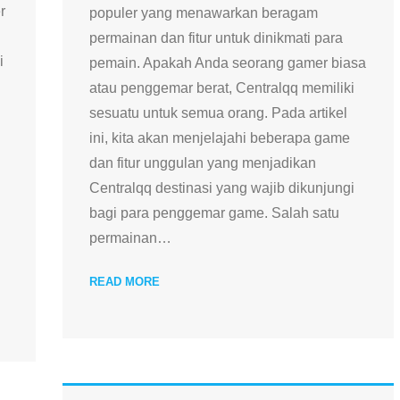
r
populer yang menawarkan beragam
permainan dan fitur untuk dinikmati para
i
pemain. Apakah Anda seorang gamer biasa
atau penggemar berat, Centralqq memiliki
sesuatu untuk semua orang. Pada artikel
ini, kita akan menjelajahi beberapa game
dan fitur unggulan yang menjadikan
Centralqq destinasi yang wajib dikunjungi
bagi para penggemar game. Salah satu
permainan
…
READ MORE