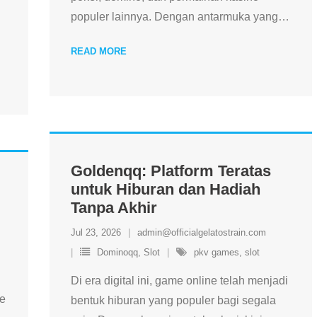
populer lainnya. Dengan antarmuka yang
…
READ MORE
Goldenqq: Platform Teratas
untuk Hiburan dan Hadiah
Tanpa Akhir
Jul 23, 2026
admin@officialgelatostrain.com
Dominoqq
,
Slot
pkv games
,
slot
Di era digital ini, game online telah menjadi
ne
bentuk hiburan yang populer bagi segala