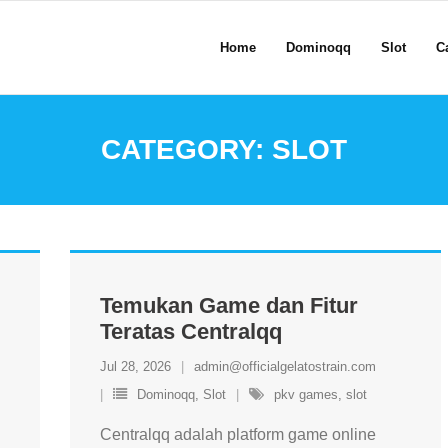
Home
Dominoqq
Slot
C
CATEGORY:
SLOT
Temukan Game dan Fitur
Teratas Centralqq
Jul 28, 2026
admin@officialgelatostrain.com
Dominoqq
,
Slot
pkv games
,
slot
Centralqq adalah platform game online