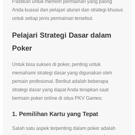
Pastikan untuk memilih permainan yang paling
Anda kuasai dan pelajari aturan dan strategi khusus
untuk setiap jenis permainan tersebut.
Pelajari Strategi Dasar dalam
Poker
Untuk bisa sukses di poker, penting untuk
memahami strategi dasar yang digunakan oleh
pemain profesional. Berikut adalah beberapa
strategi dasar yang dapat Anda terapkan saat
bermain poker online di situs PKV Games:
1. Pemilihan Kartu yang Tepat
Salah satu aspek terpenting dalam poker adalah