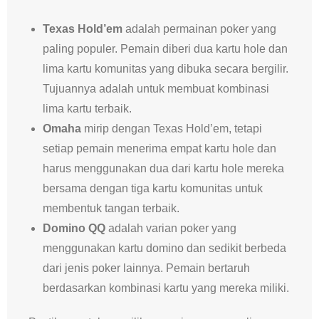
Texas Hold’em
adalah permainan poker yang
paling populer. Pemain diberi dua kartu hole dan
lima kartu komunitas yang dibuka secara bergilir.
Tujuannya adalah untuk membuat kombinasi
lima kartu terbaik.
Omaha
mirip dengan Texas Hold’em, tetapi
setiap pemain menerima empat kartu hole dan
harus menggunakan dua dari kartu hole mereka
bersama dengan tiga kartu komunitas untuk
membentuk tangan terbaik.
Domino QQ
adalah varian poker yang
menggunakan kartu domino dan sedikit berbeda
dari jenis poker lainnya. Pemain bertaruh
berdasarkan kombinasi kartu yang mereka miliki.