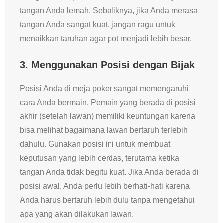
tangan Anda lemah. Sebaliknya, jika Anda merasa
tangan Anda sangat kuat, jangan ragu untuk
menaikkan taruhan agar pot menjadi lebih besar.
3. Menggunakan Posisi dengan Bijak
Posisi Anda di meja poker sangat memengaruhi
cara Anda bermain. Pemain yang berada di posisi
akhir (setelah lawan) memiliki keuntungan karena
bisa melihat bagaimana lawan bertaruh terlebih
dahulu. Gunakan posisi ini untuk membuat
keputusan yang lebih cerdas, terutama ketika
tangan Anda tidak begitu kuat. Jika Anda berada di
posisi awal, Anda perlu lebih berhati-hati karena
Anda harus bertaruh lebih dulu tanpa mengetahui
apa yang akan dilakukan lawan.