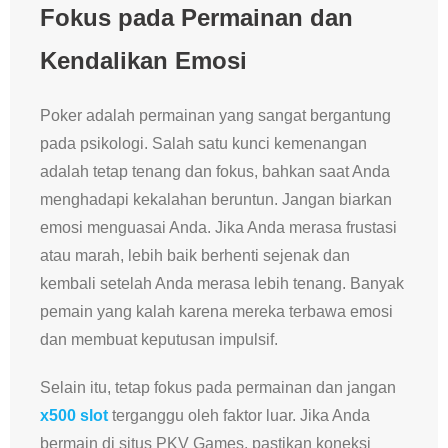
Fokus pada Permainan dan
Kendalikan Emosi
Poker adalah permainan yang sangat bergantung
pada psikologi. Salah satu kunci kemenangan
adalah tetap tenang dan fokus, bahkan saat Anda
menghadapi kekalahan beruntun. Jangan biarkan
emosi menguasai Anda. Jika Anda merasa frustasi
atau marah, lebih baik berhenti sejenak dan
kembali setelah Anda merasa lebih tenang. Banyak
pemain yang kalah karena mereka terbawa emosi
dan membuat keputusan impulsif.
Selain itu, tetap fokus pada permainan dan jangan
x500 slot
terganggu oleh faktor luar. Jika Anda
bermain di situs PKV Games, pastikan koneksi