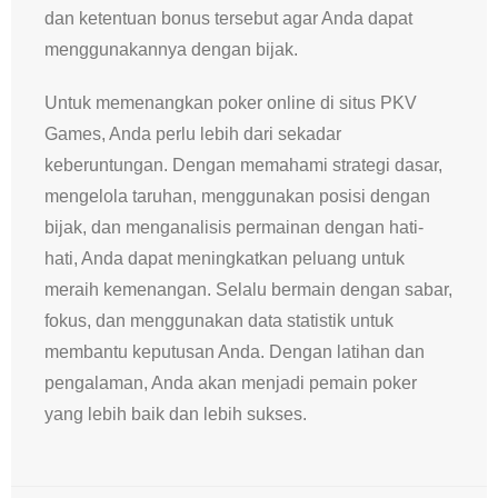
dan ketentuan bonus tersebut agar Anda dapat
menggunakannya dengan bijak.
Untuk memenangkan poker online di situs PKV
Games, Anda perlu lebih dari sekadar
keberuntungan. Dengan memahami strategi dasar,
mengelola taruhan, menggunakan posisi dengan
bijak, dan menganalisis permainan dengan hati-
hati, Anda dapat meningkatkan peluang untuk
meraih kemenangan. Selalu bermain dengan sabar,
fokus, dan menggunakan data statistik untuk
membantu keputusan Anda. Dengan latihan dan
pengalaman, Anda akan menjadi pemain poker
yang lebih baik dan lebih sukses.