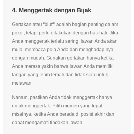
4. Menggertak dengan Bijak
Gertakan atau “bluff” adalah bagian penting dalam
poker, tetapi perlu dilakukan dengan hati-hati. Jika
Anda menggertak terlalu sering, lawan Anda akan
mulai membaca pola Anda dan menghadapinya
dengan mudah. Gunakan gertakan hanya ketika
Anda merasa yakin bahwa lawan Anda memiliki
tangan yang lebih lemah dan tidak siap untuk
melawan.
Namun, pastikan Anda tidak menggertak hanya
untuk menggertak. Pilih momen yang tepat,
misalnya, ketika Anda berada di posisi akhir dan
dapat mengamati tindakan lawan.