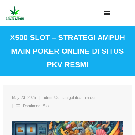
Skip
to
content
X500 SLOT – STRATEGI AMPUH
MAIN POKER ONLINE DI SITUS
PKV RESMI
May 23, 2025
admin@officialgelatostrain.com
Dominoqq
,
Slot