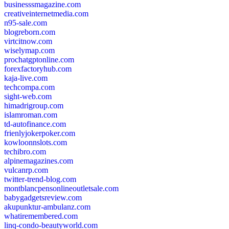
businesssmagazine.com
creativeinternetmedia.com
n95-sale.com
blogreborn.com
virtcitnow.com
wiselymap.com
prochatgptonline.com
forexfactoryhub.com
kaja-live.com
techcompa.com
sight-web.com
himadrigroup.com
islamroman.com
td-autofinance.com
frienlyjokerpoker.com
kowloonnslots.com
techibro.com
alpinemagazines.com
vulcanrp.com
twitter-trend-blog.com
montblancpensonlineoutletsale.com
babygadgetsreview.com
akupunktur-ambulanz.com
whatiremembered.com
linq-condo-beautyworld.com