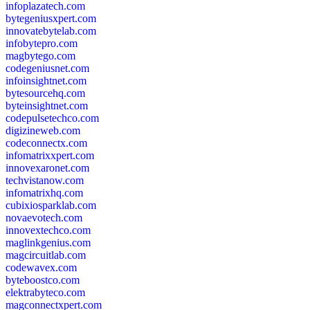
infoplazatech.com
bytegeniusxpert.com
innovatebytelab.com
infobytepro.com
magbytego.com
codegeniusnet.com
infoinsightnet.com
bytesourcehq.com
byteinsightnet.com
codepulsetechco.com
digizineweb.com
codeconnectx.com
infomatrixxpert.com
innovexaronet.com
techvistanow.com
infomatrixhq.com
cubixiosparklab.com
novaevotech.com
innovextechco.com
maglinkgenius.com
magcircuitlab.com
codewavex.com
byteboostco.com
elektrabyteco.com
magconnectxpert.com