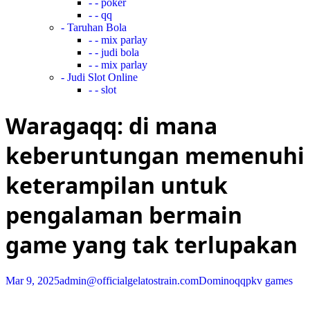
- - poker
- - qq
- Taruhan Bola
- - mix parlay
- - judi bola
- - mix parlay
- Judi Slot Online
- - slot
Waragaqq: di mana
keberuntungan memenuhi
keterampilan untuk
pengalaman bermain
game yang tak terlupakan
Mar 9, 2025
admin@officialgelatostrain.com
Dominoqq
pkv games