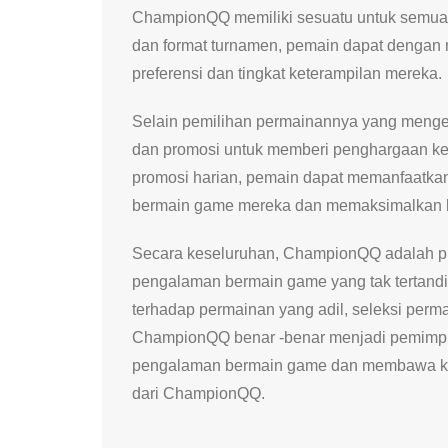
ChampionQQ memiliki sesuatu untuk semua 
dan format turnamen, pemain dapat denga
preferensi dan tingkat keterampilan mereka.
Selain pemilihan permainannya yang men
dan promosi untuk memberi penghargaan kep
promosi harian, pemain dapat memanfaatkan
bermain game mereka dan memaksimalkan
Secara keseluruhan, ChampionQQ adalah pl
pengalaman bermain game yang tak tertandi
terhadap permainan yang adil, seleksi perm
ChampionQQ benar -benar menjadi pemimpin 
pengalaman bermain game dan membawa ketera
dari ChampionQQ.