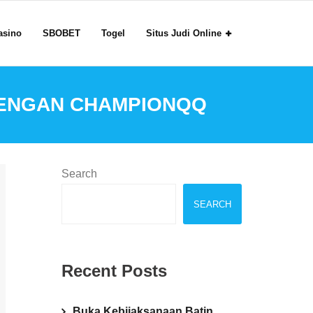
asino
SBOBET
Togel
Situs Judi Online
DENGAN CHAMPIONQQ
Search
SEARCH
Recent Posts
Buka Kebijaksanaan Batin