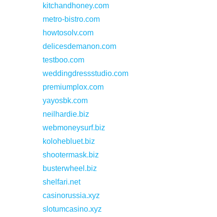
kitchandhoney.com
metro-bistro.com
howtosolv.com
delicesdemanon.com
testboo.com
weddingdressstudio.com
premiumplox.com
yayosbk.com
neilhardie.biz
webmoneysurf.biz
kolohebluet.biz
shootermask.biz
busterwheel.biz
shelfari.net
casinorussia.xyz
slotumcasino.xyz