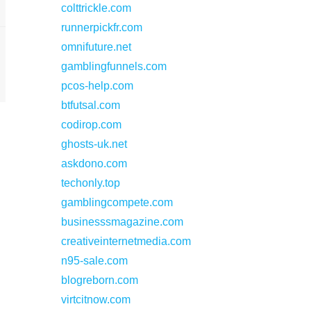
colttrickle.com
runnerpickfr.com
omnifuture.net
gamblingfunnels.com
pcos-help.com
btfutsal.com
codirop.com
ghosts-uk.net
askdono.com
techonly.top
gamblingcompete.com
businesssmagazine.com
creativeinternetmedia.com
n95-sale.com
blogreborn.com
virtcitnow.com