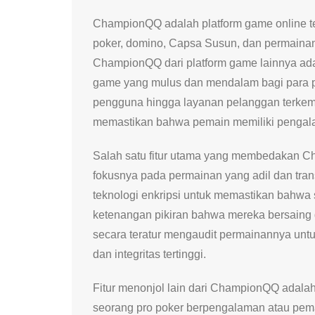
ChampionQQ adalah platform game online 
poker, domino, Capsa Susun, dan permaina
ChampionQQ dari platform game lainnya a
game yang mulus dan mendalam bagi para 
pengguna hingga layanan pelanggan terkem
memastikan bahwa pemain memiliki pengala
Salah satu fitur utama yang membedakan Ch
fokusnya pada permainan yang adil dan tran
teknologi enkripsi untuk memastikan bahwa
ketenangan pikiran bahwa mereka bersaing 
secara teratur mengaudit permainannya un
dan integritas tertinggi.
Fitur menonjol lain dari ChampionQQ adal
seorang pro poker berpengalaman atau pema