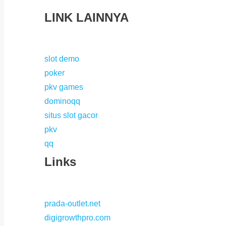
LINK LAINNYA
slot demo
poker
pkv games
dominoqq
situs slot gacor
pkv
qq
Links
prada-outlet.net
digigrowthpro.com