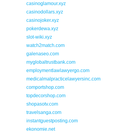
casinoglamour.xyz
casinodollars.xyz
casinojoker.xyz
pokerdewa.xyz
slot-wiki.xyz
watch2match.com
galenaseo.com
myglobaltrustbank.com
employmentlawlawyergo.com
medicalmalpracticelawyersinc.com
comportshop.com
topdecorshop.com
shopasotv.com
travelsanga.com
instantguestposting.com
ekonomie.net