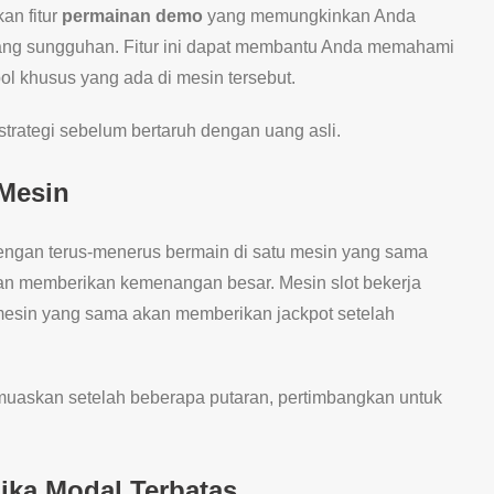
an fitur
permainan demo
yang memungkinkan Anda
g sungguhan. Fitur ini dapat membantu Anda memahami
ol khusus yang ada di mesin tersebut.
rategi sebelum bertaruh dengan uang asli.
Mesin
engan terus-menerus bermain di satu mesin yang sama
an memberikan kemenangan besar. Mesin slot bekerja
mesin yang sama akan memberikan jackpot setelah
muaskan setelah beberapa putaran, pertimbangkan untuk
ika Modal Terbatas