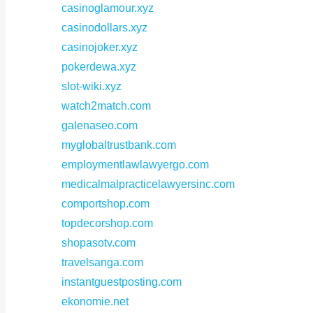
casinoglamour.xyz
casinodollars.xyz
casinojoker.xyz
pokerdewa.xyz
slot-wiki.xyz
watch2match.com
galenaseo.com
myglobaltrustbank.com
employmentlawlawyergo.com
medicalmalpracticelawyersinc.com
comportshop.com
topdecorshop.com
shopasotv.com
travelsanga.com
instantguestposting.com
ekonomie.net