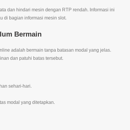
rata dan hindari mesin dengan RTP rendah. Informasi ini
u di bagian informasi mesin slot.
elum Bermain
online adalah bermain tanpa batasan modal yang jelas.
an dan patuhi batas tersebut.
n sehari-hari.
tas modal yang ditetapkan.