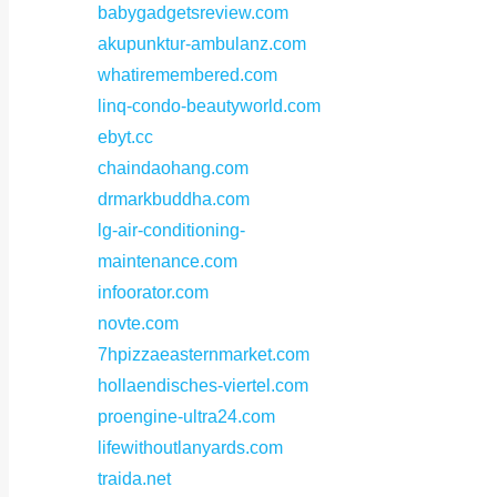
babygadgetsreview.com
akupunktur-ambulanz.com
whatiremembered.com
linq-condo-beautyworld.com
ebyt.cc
chaindaohang.com
drmarkbuddha.com
lg-air-conditioning-
maintenance.com
infoorator.com
novte.com
7hpizzaeasternmarket.com
hollaendisches-viertel.com
proengine-ultra24.com
lifewithoutlanyards.com
traida.net