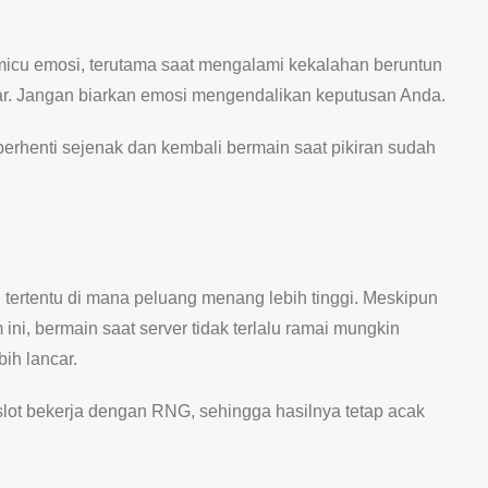
micu emosi, terutama saat mengalami kekalahan beruntun
ar. Jangan biarkan emosi mengendalikan keputusan Anda.
 berhenti sejenak dan kembali bermain saat pikiran sudah
ertentu di mana peluang menang lebih tinggi. Meskipun
ini, bermain saat server tidak terlalu ramai mungkin
ih lancar.
lot bekerja dengan RNG, sehingga hasilnya tetap acak