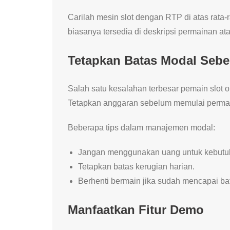
Carilah mesin slot dengan RTP di atas rata-
biasanya tersedia di deskripsi permainan ata
Tetapkan Batas Modal Seb
Salah satu kesalahan terbesar pemain slot 
Tetapkan anggaran sebelum memulai permain
Beberapa tips dalam manajemen modal:
Jangan menggunakan uang untuk kebutuha
Tetapkan batas kerugian harian.
Berhenti bermain jika sudah mencapai ba
Manfaatkan Fitur Demo