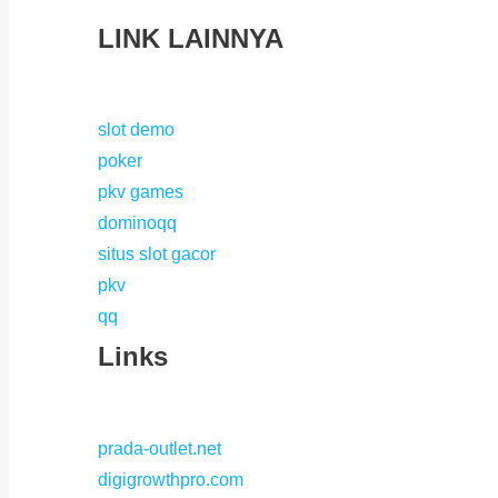
LINK LAINNYA
slot demo
poker
pkv games
dominoqq
situs slot gacor
pkv
qq
Links
prada-outlet.net
digigrowthpro.com