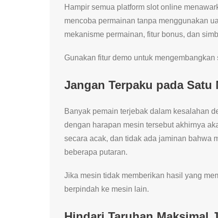
Hampir semua platform slot online menawark
mencoba permainan tanpa menggunakan uan
mekanisme permainan, fitur bonus, dan simb
Gunakan fitur demo untuk mengembangkan st
Jangan Terpaku pada Satu 
Banyak pemain terjebak dalam kesalahan d
dengan harapan mesin tersebut akhirnya ak
secara acak, dan tidak ada jaminan bahwa 
beberapa putaran.
Jika mesin tidak memberikan hasil yang me
berpindah ke mesin lain.
Hindari Taruhan Maksimal J