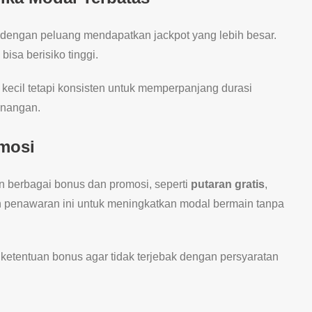
dengan peluang mendapatkan jackpot yang lebih besar.
bisa berisiko tinggi.
 kecil tetapi konsisten untuk memperpanjang durasi
enangan.
mosi
n berbagai bonus dan promosi, seperti
putaran gratis
,
n penawaran ini untuk meningkatkan modal bermain tanpa
etentuan bonus agar tidak terjebak dengan persyaratan