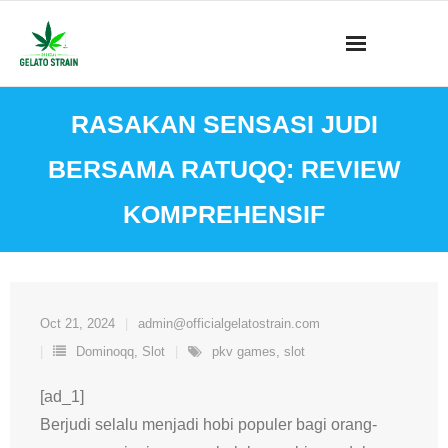
Skip
to
content
RASAKAN SENSASI JUDI
BERSAMA RATUQQ: REVIEW
KOMPREHENSIF
Oct 21, 2024
admin@officialgelatostrain.com
Dominoqq
,
Slot
pkv games
,
slot
[ad_1]
Berjudi selalu menjadi hobi populer bagi orang-