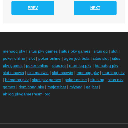
PREV
NEXT
menuqq pkv
|
situs pkv games
|
situs pkv games
|
situs qq
|
slot
|
poker online
|
slot
|
poker online
|
agen judi bola
|
situs slot
|
situs
pkv games
|
poker online
|
situs qq
|
murniqq pkv
|
hematqq pkv
|
slot maxwin
|
slot maxwin
|
slot maxwin
|
menuqq pkv
|
murniqq pkv
|
hematqq pkv
|
situs pkv games
|
poker online
|
situs qq
|
situs pkv
games
|
dominoqq pkv
|
majestibet
|
miyaqq
|
gajibet
|
ahliqq.pkvgamesresmi.org