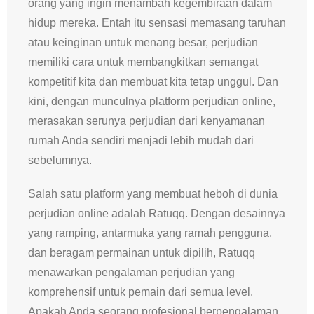
orang yang ingin menambah kegembiraan dalam
hidup mereka. Entah itu sensasi memasang taruhan
atau keinginan untuk menang besar, perjudian
memiliki cara untuk membangkitkan semangat
kompetitif kita dan membuat kita tetap unggul. Dan
kini, dengan munculnya platform perjudian online,
merasakan serunya perjudian dari kenyamanan
rumah Anda sendiri menjadi lebih mudah dari
sebelumnya.
Salah satu platform yang membuat heboh di dunia
perjudian online adalah Ratuqq. Dengan desainnya
yang ramping, antarmuka yang ramah pengguna,
dan beragam permainan untuk dipilih, Ratuqq
menawarkan pengalaman perjudian yang
komprehensif untuk pemain dari semua level.
Apakah Anda seorang profesional berpengalaman