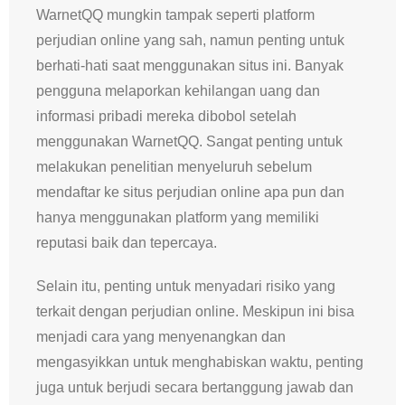
WarnetQQ mungkin tampak seperti platform
perjudian online yang sah, namun penting untuk
berhati-hati saat menggunakan situs ini. Banyak
pengguna melaporkan kehilangan uang dan
informasi pribadi mereka dibobol setelah
menggunakan WarnetQQ. Sangat penting untuk
melakukan penelitian menyeluruh sebelum
mendaftar ke situs perjudian online apa pun dan
hanya menggunakan platform yang memiliki
reputasi baik dan tepercaya.
Selain itu, penting untuk menyadari risiko yang
terkait dengan perjudian online. Meskipun ini bisa
menjadi cara yang menyenangkan dan
mengasyikkan untuk menghabiskan waktu, penting
juga untuk berjudi secara bertanggung jawab dan