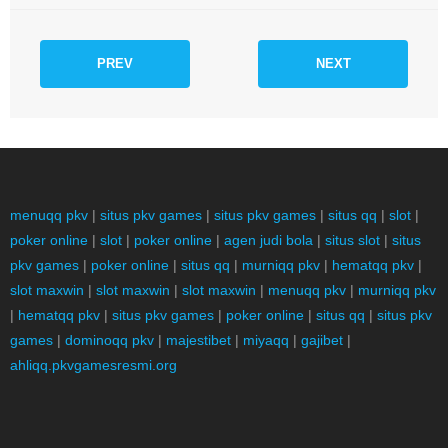
PREV
NEXT
menuqq pkv
|
situs pkv games
|
situs pkv games
|
situs qq
|
slot
|
poker online
|
slot
|
poker online
|
agen judi bola
|
situs slot
|
situs
pkv games
|
poker online
|
situs qq
|
murniqq pkv
|
hematqq pkv
|
slot maxwin
|
slot maxwin
|
slot maxwin
|
menuqq pkv
|
murniqq pkv
|
hematqq pkv
|
situs pkv games
|
poker online
|
situs qq
|
situs pkv
games
|
dominoqq pkv
|
majestibet
|
miyaqq
|
gajibet
|
ahliqq.pkvgamesresmi.org