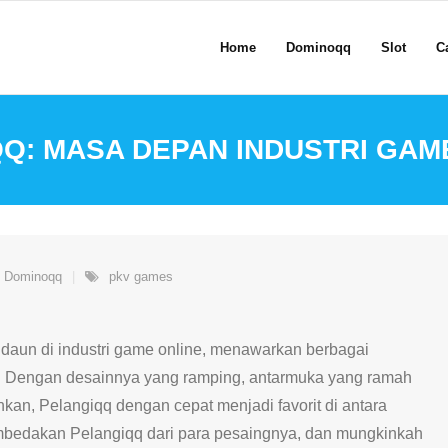
Home
Dominoqq
Slot
C
Q: MASA DEPAN INDUSTRI GAM
Dominoqq
pkv games
 daun di industri game online, menawarkan berbagai
. Dengan desainnya yang ramping, antarmuka yang ramah
an, Pelangiqq dengan cepat menjadi favorit di antara
bedakan Pelangiqq dari para pesaingnya, dan mungkinkah