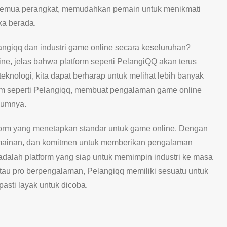
 semua perangkat, memudahkan pemain untuk menikmati
ka berada.
ngiqq dan industri game online secara keseluruhan?
e, jelas bahwa platform seperti PelangiQQ akan terus
knologi, kita dapat berharap untuk melihat lebih banyak
tform seperti Pelangiqq, membuat pengalaman game online
lumnya.
form yang menetapkan standar untuk game online. Dengan
rmainan, dan komitmen untuk memberikan pengalaman
 adalah platform yang siap untuk memimpin industri ke masa
au pro berpengalaman, Pelangiqq memiliki sesuatu untuk
asti layak untuk dicoba.