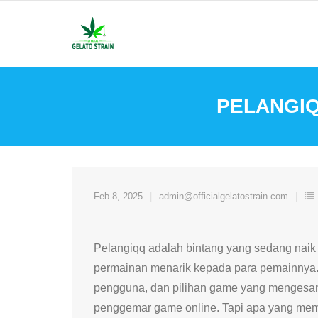
Skip
to
content
PELANGIQ
Feb 8, 2025
admin@officialgelatostrain.com
Pelangiqq adalah bintang yang sedang naik
permainan menarik kepada para pemainnya
pengguna, dan pilihan game yang mengesank
penggemar game online. Tapi apa yang mem