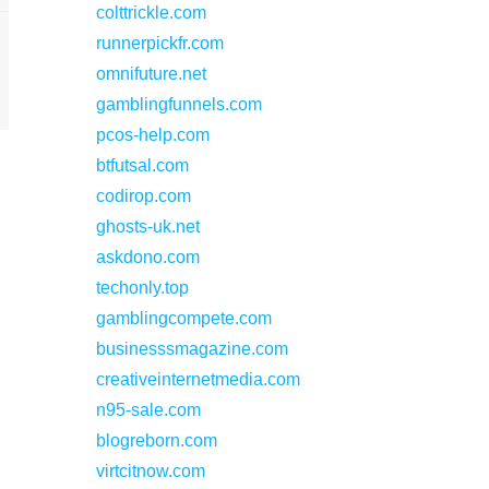
colttrickle.com
runnerpickfr.com
omnifuture.net
gamblingfunnels.com
pcos-help.com
btfutsal.com
codirop.com
ghosts-uk.net
askdono.com
techonly.top
gamblingcompete.com
businesssmagazine.com
creativeinternetmedia.com
n95-sale.com
blogreborn.com
virtcitnow.com