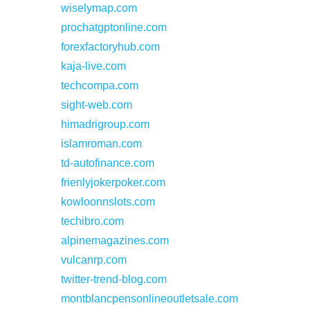
wiselymap.com
prochatgptonline.com
forexfactoryhub.com
kaja-live.com
techcompa.com
sight-web.com
himadrigroup.com
islamroman.com
td-autofinance.com
frienlyjokerpoker.com
kowloonnslots.com
techibro.com
alpinemagazines.com
vulcanrp.com
twitter-trend-blog.com
montblancpensonlineoutletsale.com