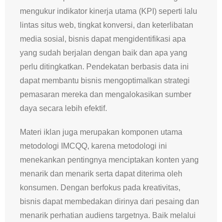
mengukur indikator kinerja utama (KPI) seperti lalu
lintas situs web, tingkat konversi, dan keterlibatan
media sosial, bisnis dapat mengidentifikasi apa
yang sudah berjalan dengan baik dan apa yang
perlu ditingkatkan. Pendekatan berbasis data ini
dapat membantu bisnis mengoptimalkan strategi
pemasaran mereka dan mengalokasikan sumber
daya secara lebih efektif.
Materi iklan juga merupakan komponen utama
metodologi IMCQQ, karena metodologi ini
menekankan pentingnya menciptakan konten yang
menarik dan menarik serta dapat diterima oleh
konsumen. Dengan berfokus pada kreativitas,
bisnis dapat membedakan dirinya dari pesaing dan
menarik perhatian audiens targetnya. Baik melalui