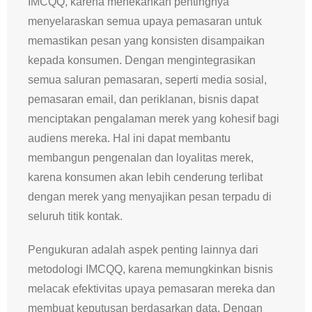
IMCQQ, karena menekankan pentingnya
menyelaraskan semua upaya pemasaran untuk
memastikan pesan yang konsisten disampaikan
kepada konsumen. Dengan mengintegrasikan
semua saluran pemasaran, seperti media sosial,
pemasaran email, dan periklanan, bisnis dapat
menciptakan pengalaman merek yang kohesif bagi
audiens mereka. Hal ini dapat membantu
membangun pengenalan dan loyalitas merek,
karena konsumen akan lebih cenderung terlibat
dengan merek yang menyajikan pesan terpadu di
seluruh titik kontak.
Pengukuran adalah aspek penting lainnya dari
metodologi IMCQQ, karena memungkinkan bisnis
melacak efektivitas upaya pemasaran mereka dan
membuat keputusan berdasarkan data. Dengan