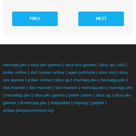
PREV
NEXT
menuqq pkv
|
situs pkv games
|
situs pkv games
|
situs qq
|
slot
|
poker online
|
slot
|
poker online
|
agen judi bola
|
situs slot
|
situs
pkv games
|
poker online
|
situs qq
|
murniqq pkv
|
hematqq pkv
|
slot maxwin
|
slot maxwin
|
slot maxwin
|
menuqq pkv
|
murniqq pkv
|
hematqq pkv
|
situs pkv games
|
poker online
|
situs qq
|
situs pkv
games
|
dominoqq pkv
|
majestibet
|
miyaqq
|
gajibet
|
ahliqq.pkvgamesresmi.org