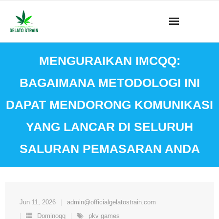
Skip
to
content
MENGURAIKAN IMCQQ:
BAGAIMANA METODOLOGI INI
DAPAT MENDORONG KOMUNIKASI
YANG LANCAR DI SELURUH
SALURAN PEMASARAN ANDA
Jun 11, 2026
admin@officialgelatostrain.com
Dominoqq
pkv games