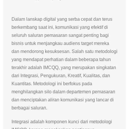
Dalam lanskap digital yang serba cepat dan terus
berkembang saat ini, komunikasi yang efektif di
seluruh saluran pemasaran sangat penting bagi
bisnis untuk menjangkau audiens target mereka
dan mendorong kesuksesan. Salah satu metodologi
yang mendapat perhatian dalam beberapa tahun
terakhir adalah IMCQQ, yang merupakan singkatan
dari Integrasi, Pengukuran, Kreatif, Kualitas, dan
Kuantitas. Metodologi ini berfokus pada
menghilangkan silo dalam departemen pemasaran
dan menciptakan aliran komunikasi yang lancar di
berbagai saluran.
Integrasi adalah komponen kunci dari metodologi