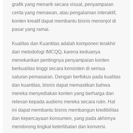
grafik yang menarik secara visual, penyampaian
cerita yang menawan, atau pengalaman interaktif,
konten kreatif dapat membantu bisnis menonjol di
pasar yang ramai.
Kualitas dan Kuantitas adalah komponen terakhir
dari metodologi IMCQQ, karena keduanya
menekankan pentingnya penyampaian konten
berkualitas tinggi secara konsisten di semua
saluran pemasaran. Dengan berfokus pada kualitas
dan kuantitas, bisnis dapat memastikan bahwa
mereka menyediakan konten yang berharga dan
relevan kepada audiens mereka secara rutin. Hal
ini dapat membantu bisnis membangun kredibilitas
dan kepercayaan konsumen, yang pada akhirnya
mendorong tingkat keterlibatan dan konversi.