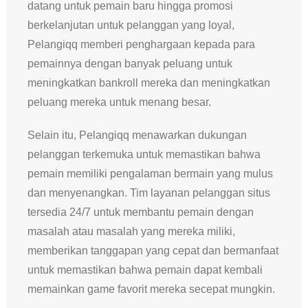
datang untuk pemain baru hingga promosi
berkelanjutan untuk pelanggan yang loyal,
Pelangiqq memberi penghargaan kepada para
pemainnya dengan banyak peluang untuk
meningkatkan bankroll mereka dan meningkatkan
peluang mereka untuk menang besar.
Selain itu, Pelangiqq menawarkan dukungan
pelanggan terkemuka untuk memastikan bahwa
pemain memiliki pengalaman bermain yang mulus
dan menyenangkan. Tim layanan pelanggan situs
tersedia 24/7 untuk membantu pemain dengan
masalah atau masalah yang mereka miliki,
memberikan tanggapan yang cepat dan bermanfaat
untuk memastikan bahwa pemain dapat kembali
memainkan game favorit mereka secepat mungkin.