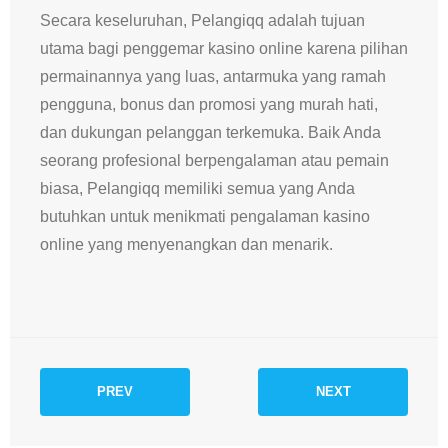
Secara keseluruhan, Pelangiqq adalah tujuan
utama bagi penggemar kasino online karena pilihan
permainannya yang luas, antarmuka yang ramah
pengguna, bonus dan promosi yang murah hati,
dan dukungan pelanggan terkemuka. Baik Anda
seorang profesional berpengalaman atau pemain
biasa, Pelangiqq memiliki semua yang Anda
butuhkan untuk menikmati pengalaman kasino
online yang menyenangkan dan menarik.
PREV
NEXT