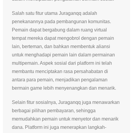
Salah satu fitur utama Juraganqq adalah
penekanannya pada pembangunan komunitas.
Pemain dapat bergabung dalam ruang virtual
tempat mereka dapat mengobrol dengan pemain
lain, berteman, dan bahkan membentuk aliansi
untuk menghadapi pemain lain dalam permainan
multipemain. Aspek sosial dari platform ini telah
membantu menciptakan rasa persahabatan di
antara para pemain, menjadikan pengalaman
bermain game lebih menyenangkan dan menarik.
Selain fitur sosialnya, Juraganqq juga menawarkan
berbagai pilihan pembayaran, sehingga
memudahkan pemain untuk menyetor dan menarik
dana. Platform ini juga menerapkan langkah-