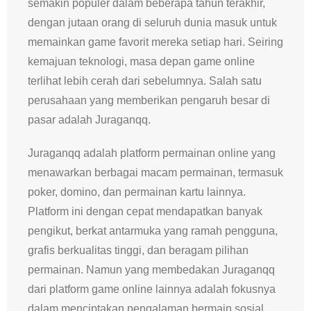
semakin populer dalam beberapa tahun terakhir,
dengan jutaan orang di seluruh dunia masuk untuk
memainkan game favorit mereka setiap hari. Seiring
kemajuan teknologi, masa depan game online
terlihat lebih cerah dari sebelumnya. Salah satu
perusahaan yang memberikan pengaruh besar di
pasar adalah Juraganqq.
Juraganqq adalah platform permainan online yang
menawarkan berbagai macam permainan, termasuk
poker, domino, dan permainan kartu lainnya.
Platform ini dengan cepat mendapatkan banyak
pengikut, berkat antarmuka yang ramah pengguna,
grafis berkualitas tinggi, dan beragam pilihan
permainan. Namun yang membedakan Juraganqq
dari platform game online lainnya adalah fokusnya
dalam menciptakan pengalaman bermain sosial.