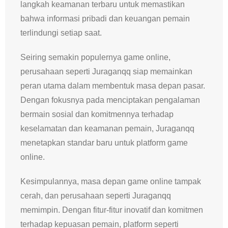
langkah keamanan terbaru untuk memastikan
bahwa informasi pribadi dan keuangan pemain
terlindungi setiap saat.
Seiring semakin populernya game online,
perusahaan seperti Juraganqq siap memainkan
peran utama dalam membentuk masa depan pasar.
Dengan fokusnya pada menciptakan pengalaman
bermain sosial dan komitmennya terhadap
keselamatan dan keamanan pemain, Juraganqq
menetapkan standar baru untuk platform game
online.
Kesimpulannya, masa depan game online tampak
cerah, dan perusahaan seperti Juraganqq
memimpin. Dengan fitur-fitur inovatif dan komitmen
terhadap kepuasan pemain, platform seperti