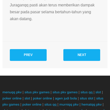
Juraganqq pasti akan terus memberikan dampak
besar pada pasar selama bertahun-tahun yang
akan datang.
PREV
NEXT
menuqq pkv
|
situs pkv games
|
situs pkv games
|
situs qq
|
slot
|
poker online
|
slot
|
poker online
|
agen judi bola
|
situs slot
|
situs
pkv games
|
poker online
|
situs qq
|
murniqq pkv
|
hematqq pkv
|