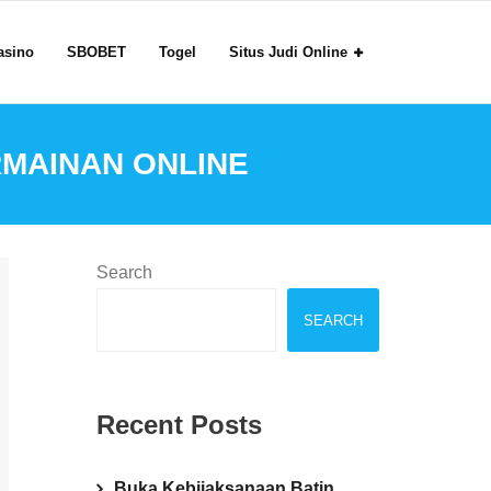
asino
SBOBET
Togel
Situs Judi Online
RMAINAN ONLINE
Search
SEARCH
Recent Posts
Buka Kebijaksanaan Batin