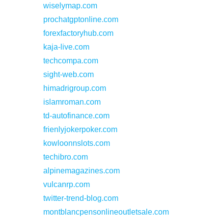
wiselymap.com
prochatgptonline.com
forexfactoryhub.com
kaja-live.com
techcompa.com
sight-web.com
himadrigroup.com
islamroman.com
td-autofinance.com
frienlyjokerpoker.com
kowloonnslots.com
techibro.com
alpinemagazines.com
vulcanrp.com
twitter-trend-blog.com
montblancpensonlineoutletsale.com