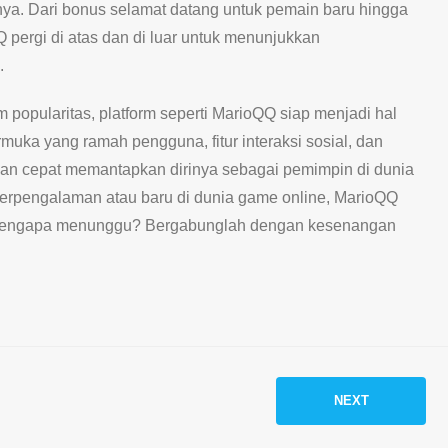
a. Dari bonus selamat datang untuk pemain baru hingga
 pergi di atas dan di luar untuk menunjukkan
.
 popularitas, platform seperti MarioQQ siap menjadi hal
armuka yang ramah pengguna, fitur interaksi sosial, dan
an cepat memantapkan dirinya sebagai pemimpin di dunia
erpengalaman atau baru di dunia game online, MarioQQ
i mengapa menunggu? Bergabunglah dengan kesenangan
NEXT