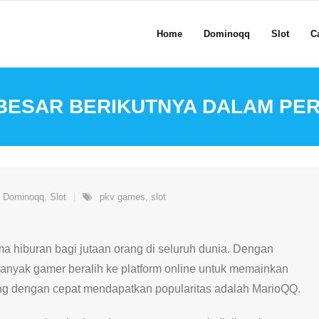
Home
Dominoqq
Slot
C
BESAR BERIKUTNYA DALAM PE
Dominoqq
,
Slot
pkv games
,
slot
a hiburan bagi jutaan orang di seluruh dunia. Dengan
banyak gamer beralih ke platform online untuk memainkan
yang dengan cepat mendapatkan popularitas adalah MarioQQ.