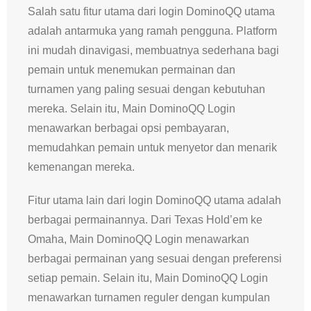
Salah satu fitur utama dari login DominoQQ utama
adalah antarmuka yang ramah pengguna. Platform
ini mudah dinavigasi, membuatnya sederhana bagi
pemain untuk menemukan permainan dan
turnamen yang paling sesuai dengan kebutuhan
mereka. Selain itu, Main DominoQQ Login
menawarkan berbagai opsi pembayaran,
memudahkan pemain untuk menyetor dan menarik
kemenangan mereka.
Fitur utama lain dari login DominoQQ utama adalah
berbagai permainannya. Dari Texas Hold’em ke
Omaha, Main DominoQQ Login menawarkan
berbagai permainan yang sesuai dengan preferensi
setiap pemain. Selain itu, Main DominoQQ Login
menawarkan turnamen reguler dengan kumpulan