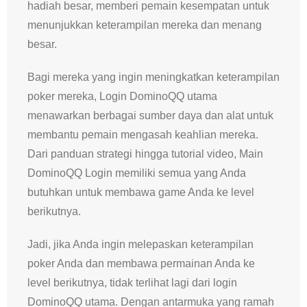
hadiah besar, memberi pemain kesempatan untuk
menunjukkan keterampilan mereka dan menang
besar.
Bagi mereka yang ingin meningkatkan keterampilan
poker mereka, Login DominoQQ utama
menawarkan berbagai sumber daya dan alat untuk
membantu pemain mengasah keahlian mereka.
Dari panduan strategi hingga tutorial video, Main
DominoQQ Login memiliki semua yang Anda
butuhkan untuk membawa game Anda ke level
berikutnya.
Jadi, jika Anda ingin melepaskan keterampilan
poker Anda dan membawa permainan Anda ke
level berikutnya, tidak terlihat lagi dari login
DominoQQ utama. Dengan antarmuka yang ramah