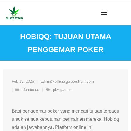
Skip
to
content
HOBIQQ: TUJUAN UTAMA
PENGGEMAR POKER
Feb 19, 2026
admin@officialgelatostrain.com
Dominoqq
pkv games
Bagi penggemar poker yang mencari tujuan terpadu
untuk semua kebutuhan permainan mereka, Hobiqq
adalah jawabannya. Platform online ini