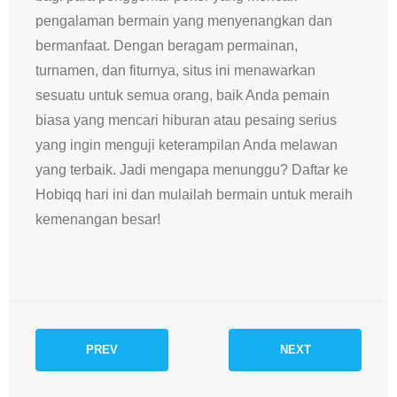
pengalaman bermain yang menyenangkan dan
bermanfaat. Dengan beragam permainan,
turnamen, dan fiturnya, situs ini menawarkan
sesuatu untuk semua orang, baik Anda pemain
biasa yang mencari hiburan atau pesaing serius
yang ingin menguji keterampilan Anda melawan
yang terbaik. Jadi mengapa menunggu? Daftar ke
Hobiqq hari ini dan mulailah bermain untuk meraih
kemenangan besar!
PREV
NEXT