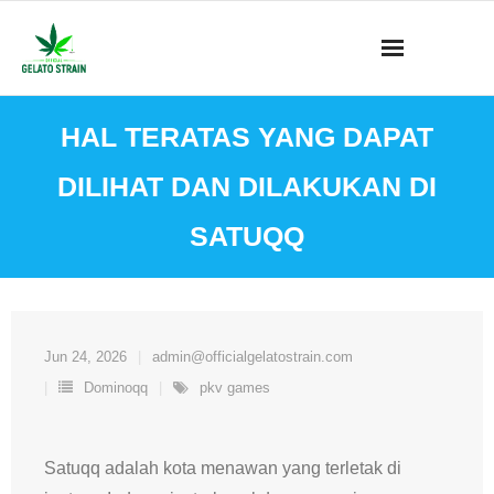
Skip
to
content
HAL TERATAS YANG DAPAT
DILIHAT DAN DILAKUKAN DI
SATUQQ
Jun 24, 2026
admin@officialgelatostrain.com
Dominoqq
pkv games
Satuqq adalah kota menawan yang terletak di