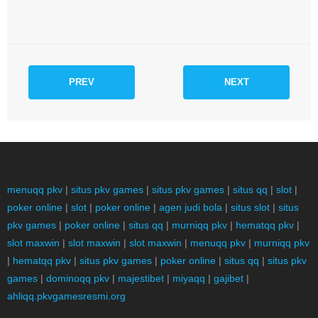
PREV
NEXT
menuqq pkv
|
situs pkv games
|
situs pkv games
|
situs qq
|
slot
|
poker online
|
slot
|
poker online
|
agen judi bola
|
situs slot
|
situs
pkv games
|
poker online
|
situs qq
|
murniqq pkv
|
hematqq pkv
|
slot maxwin
|
slot maxwin
|
slot maxwin
|
menuqq pkv
|
murniqq pkv
|
hematqq pkv
|
situs pkv games
|
poker online
|
situs qq
|
situs pkv
games
|
dominoqq pkv
|
majestibet
|
miyaqq
|
gajibet
|
ahliqq.pkvgamesresmi.org