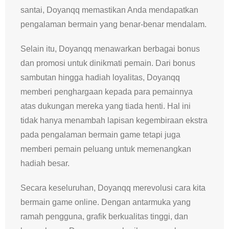
santai, Doyanqq memastikan Anda mendapatkan
pengalaman bermain yang benar-benar mendalam.
Selain itu, Doyanqq menawarkan berbagai bonus
dan promosi untuk dinikmati pemain. Dari bonus
sambutan hingga hadiah loyalitas, Doyanqq
memberi penghargaan kepada para pemainnya
atas dukungan mereka yang tiada henti. Hal ini
tidak hanya menambah lapisan kegembiraan ekstra
pada pengalaman bermain game tetapi juga
memberi pemain peluang untuk memenangkan
hadiah besar.
Secara keseluruhan, Doyanqq merevolusi cara kita
bermain game online. Dengan antarmuka yang
ramah pengguna, grafik berkualitas tinggi, dan