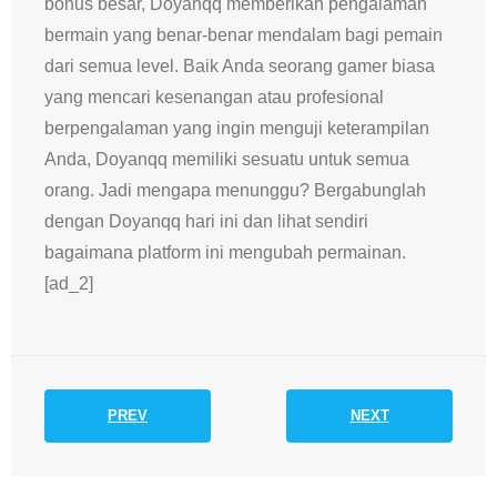
bonus besar, Doyanqq memberikan pengalaman
bermain yang benar-benar mendalam bagi pemain
dari semua level. Baik Anda seorang gamer biasa
yang mencari kesenangan atau profesional
berpengalaman yang ingin menguji keterampilan
Anda, Doyanqq memiliki sesuatu untuk semua
orang. Jadi mengapa menunggu? Bergabunglah
dengan Doyanqq hari ini dan lihat sendiri
bagaimana platform ini mengubah permainan.
[ad_2]
PREV
NEXT