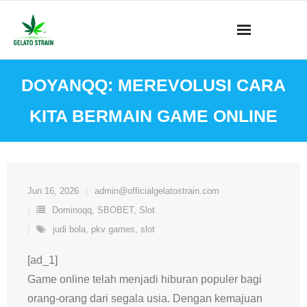
Skip
to
content
DOYANQQ: MEREVOLUSI CARA
KITA BERMAIN GAME ONLINE
Jun 16, 2026
admin@officialgelatostrain.com
Dominoqq
,
SBOBET
,
Slot
judi bola
,
pkv games
,
slot
[ad_1]
Game online telah menjadi hiburan populer bagi
orang-orang dari segala usia. Dengan kemajuan