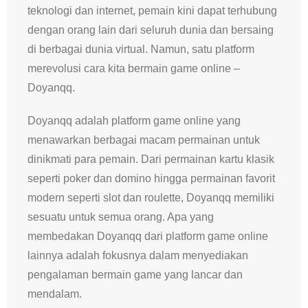
teknologi dan internet, pemain kini dapat terhubung
dengan orang lain dari seluruh dunia dan bersaing
di berbagai dunia virtual. Namun, satu platform
merevolusi cara kita bermain game online –
Doyanqq.
Doyanqq adalah platform game online yang
menawarkan berbagai macam permainan untuk
dinikmati para pemain. Dari permainan kartu klasik
seperti poker dan domino hingga permainan favorit
modern seperti slot dan roulette, Doyanqq memiliki
sesuatu untuk semua orang. Apa yang
membedakan Doyanqq dari platform game online
lainnya adalah fokusnya dalam menyediakan
pengalaman bermain game yang lancar dan
mendalam.