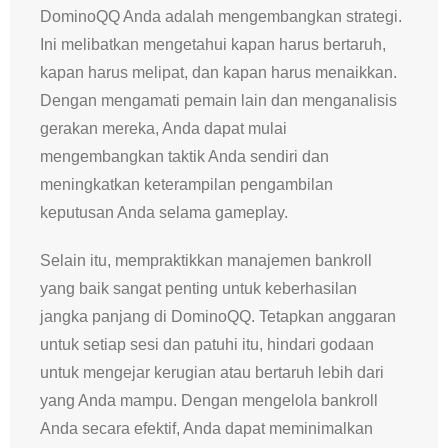
DominoQQ Anda adalah mengembangkan strategi.
Ini melibatkan mengetahui kapan harus bertaruh,
kapan harus melipat, dan kapan harus menaikkan.
Dengan mengamati pemain lain dan menganalisis
gerakan mereka, Anda dapat mulai
mengembangkan taktik Anda sendiri dan
meningkatkan keterampilan pengambilan
keputusan Anda selama gameplay.
Selain itu, mempraktikkan manajemen bankroll
yang baik sangat penting untuk keberhasilan
jangka panjang di DominoQQ. Tetapkan anggaran
untuk setiap sesi dan patuhi itu, hindari godaan
untuk mengejar kerugian atau bertaruh lebih dari
yang Anda mampu. Dengan mengelola bankroll
Anda secara efektif, Anda dapat meminimalkan