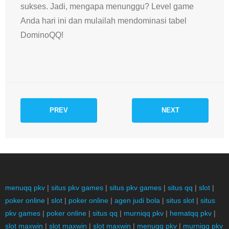
sukses. Jadi, mengapa menunggu? Level game
Anda hari ini dan mulailah mendominasi tabel
DominoQQ!
PREV
NEXT
menuqq pkv
|
situs pkv games
|
situs pkv games
|
situs qq
|
slot
|
poker online
|
slot
|
poker online
|
agen judi bola
|
situs slot
|
situs
pkv games
|
poker online
|
situs qq
|
murniqq pkv
|
hematqq pkv
|
slot maxwin
|
slot maxwin
|
slot maxwin
|
menuqq pkv
|
murniqq pkv