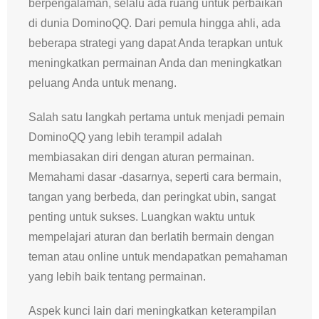
berpengalaman, selalu ada ruang untuk perbaikan
di dunia DominoQQ. Dari pemula hingga ahli, ada
beberapa strategi yang dapat Anda terapkan untuk
meningkatkan permainan Anda dan meningkatkan
peluang Anda untuk menang.
Salah satu langkah pertama untuk menjadi pemain
DominoQQ yang lebih terampil adalah
membiasakan diri dengan aturan permainan.
Memahami dasar -dasarnya, seperti cara bermain,
tangan yang berbeda, dan peringkat ubin, sangat
penting untuk sukses. Luangkan waktu untuk
mempelajari aturan dan berlatih bermain dengan
teman atau online untuk mendapatkan pemahaman
yang lebih baik tentang permainan.
Aspek kunci lain dari meningkatkan keterampilan