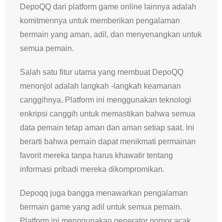
DepoQQ dari platform game online lainnya adalah
komitmennya untuk memberikan pengalaman
bermain yang aman, adil, dan menyenangkan untuk
semua pemain.
Salah satu fitur utama yang membuat DepoQQ
menonjol adalah langkah -langkah keamanan
canggihnya. Platform ini menggunakan teknologi
enkripsi canggih untuk memastikan bahwa semua
data pemain tetap aman dan aman setiap saat. Ini
berarti bahwa pemain dapat menikmati permainan
favorit mereka tanpa harus khawatir tentang
informasi pribadi mereka dikompromikan.
Depoqq juga bangga menawarkan pengalaman
bermain game yang adil untuk semua pemain.
Platform ini menggunakan generator nomor acak