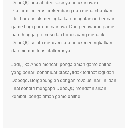
DepoQQ adalah dedikasinya untuk inovasi.
Platform ini terus berkembang dan menambahkan
fitur baru untuk meningkatkan pengalaman bermain
game bagi para pemainnya. Dari penawaran game
baru hingga promosi dan bonus yang menarik,
DepoQQ selalu mencari cara untuk meningkatkan
dan memperluas platformnya.
Jadi, jika Anda mencari pengalaman game online
yang benar -benar luar biasa, tidak terlihat lagi dari
Depoqq. Bergabunglah dengan revolusi hari ini dan
lihat sendiri mengapa DepoQQ mendefinisikan
kembali pengalaman game online.