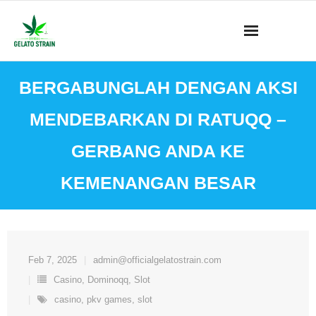
Skip
to
content
BERGABUNGLAH DENGAN AKSI
MENDEBARKAN DI RATUQQ –
GERBANG ANDA KE
KEMENANGAN BESAR
Feb 7, 2025
admin@officialgelatostrain.com
Casino
,
Dominoqq
,
Slot
casino
,
pkv games
,
slot