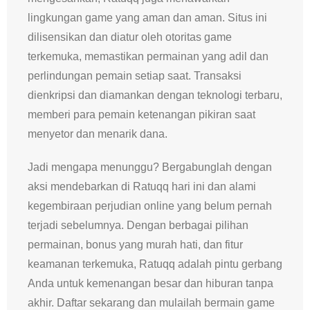
lingkungan game yang aman dan aman. Situs ini
dilisensikan dan diatur oleh otoritas game
terkemuka, memastikan permainan yang adil dan
perlindungan pemain setiap saat. Transaksi
dienkripsi dan diamankan dengan teknologi terbaru,
memberi para pemain ketenangan pikiran saat
menyetor dan menarik dana.
Jadi mengapa menunggu? Bergabunglah dengan
aksi mendebarkan di Ratuqq hari ini dan alami
kegembiraan perjudian online yang belum pernah
terjadi sebelumnya. Dengan berbagai pilihan
permainan, bonus yang murah hati, dan fitur
keamanan terkemuka, Ratuqq adalah pintu gerbang
Anda untuk kemenangan besar dan hiburan tanpa
akhir. Daftar sekarang dan mulailah bermain game