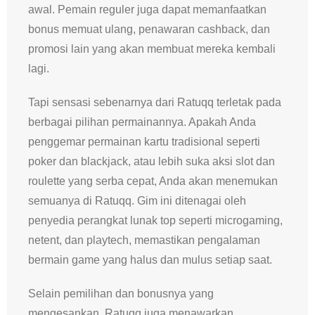
awal. Pemain reguler juga dapat memanfaatkan
bonus memuat ulang, penawaran cashback, dan
promosi lain yang akan membuat mereka kembali
lagi.
Tapi sensasi sebenarnya dari Ratuqq terletak pada
berbagai pilihan permainannya. Apakah Anda
penggemar permainan kartu tradisional seperti
poker dan blackjack, atau lebih suka aksi slot dan
roulette yang serba cepat, Anda akan menemukan
semuanya di Ratuqq. Gim ini ditenagai oleh
penyedia perangkat lunak top seperti microgaming,
netent, dan playtech, memastikan pengalaman
bermain game yang halus dan mulus setiap saat.
Selain pemilihan dan bonusnya yang
mengesankan, Ratuqq juga menawarkan