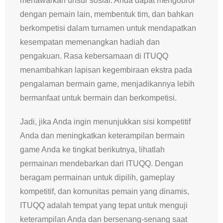
menawarkan unsur sosial. Anda dapat mengobrol
dengan pemain lain, membentuk tim, dan bahkan
berkompetisi dalam turnamen untuk mendapatkan
kesempatan memenangkan hadiah dan
pengakuan. Rasa kebersamaan di ITUQQ
menambahkan lapisan kegembiraan ekstra pada
pengalaman bermain game, menjadikannya lebih
bermanfaat untuk bermain dan berkompetisi.
Jadi, jika Anda ingin menunjukkan sisi kompetitif
Anda dan meningkatkan keterampilan bermain
game Anda ke tingkat berikutnya, lihatlah
permainan mendebarkan dari ITUQQ. Dengan
beragam permainan untuk dipilih, gameplay
kompetitif, dan komunitas pemain yang dinamis,
ITUQQ adalah tempat yang tepat untuk menguji
keterampilan Anda dan bersenang-senang saat