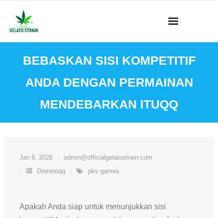
Skip
to
content
BEBASKAN SISI KOMPETITIF
ANDA DENGAN PERMAINAN
MENDEBARKAN ITUQQ
Jan 6, 2026
admin@officialgelatostrain.com
Dominoqq
pkv games
Apakah Anda siap untuk menunjukkan sisi