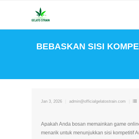
Skip
to
content
BEBASKAN SISI KOMPE
Jan 3, 2026
admin@officialgelatostrain.com
Apakah Anda bosan memainkan game online l
menarik untuk menunjukkan sisi kompetitif 