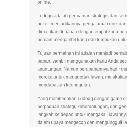
online.
Ludoqq adalah permainan strategis dan ser
poker, menjadikannya pengalaman unik dan 
dimainkan di papan dengan empat zona berw
pemain mengambil kartu dari tumpukan untu
Tujuan permainan ini adalah menjadi pema
papan, sambil menggunakan kartu Anda sec
keuntungan. Namun perubahannya hadir de
mereka untuk menggertak lawan, melakukan g
mendapatkan keunggulan.
Yang membedakan Ludoqq dengan game onlin
perpaduan strategi, keberuntungan, dan ger
langkah ke depan untuk mengakali lawannya
dalam upaya mengecoh dan mengungguli la