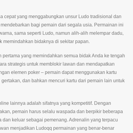
ba cepat yang menggabungkan unsur Ludo tradisional dan
mendebarkan bagi pemain dari segala usia. Permainan ini
arna, sama seperti Ludo, namun alih-alih melempar dadu,
k memindahkan bidaknya di sekitar papan.
in pertama yang memindahkan semua bidak Anda ke tengah
ara strategis untuk memblokir lawan dan mendapatkan
ngan elemen poker – pemain dapat menggunakan kartu
ertakan, dan bahkan mencuri kartu dari pemain lain untuk
e lainnya adalah sifatnya yang kompetitif. Dengan
takan, pemain harus selalu waspada dan berpikir beberapa
 dan keluar sebagai pemenang. Adrenalin yang terpacu
wan menjadikan Ludoqq permainan yang benar-benar