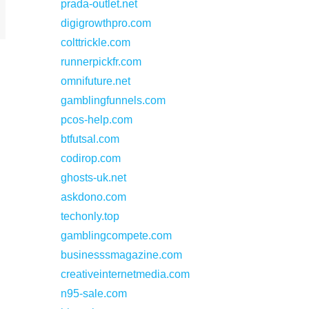
prada-outlet.net
digigrowthpro.com
colttrickle.com
runnerpickfr.com
omnifuture.net
gamblingfunnels.com
pcos-help.com
btfutsal.com
codirop.com
ghosts-uk.net
askdono.com
techonly.top
gamblingcompete.com
businesssmagazine.com
creativeinternetmedia.com
n95-sale.com