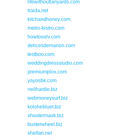
lifewithoutlanyards.com
traida.net
kitchandhoney.com
metro-bistro.com
howtosolv.com
delicesdemanon.com
testboo.com
weddingdressstudio.com
premiumplox.com
yayosbk.com
neilhardie.biz
webmoneysurf.biz
kolohebluet.biz
shootermask.biz
busterwheel.biz
shelfari.net