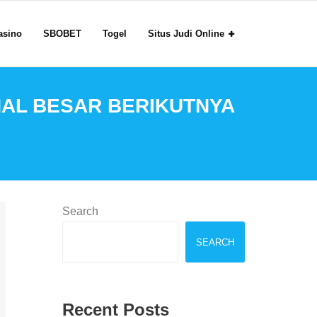
asino
SBOBET
Togel
Situs Judi Online
HAL BESAR BERIKUTNYA
Search
SEARCH
Recent Posts