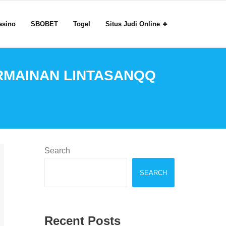
asino
SBOBET
Togel
Situs Judi Online
RMAINAN LINTASANQQ
Search
SEARCH
Recent Posts