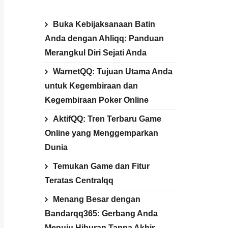
Buka Kebijaksanaan Batin
Anda dengan Ahliqq: Panduan
Merangkul Diri Sejati Anda
WarnetQQ: Tujuan Utama Anda
untuk Kegembiraan dan
Kegembiraan Poker Online
AktifQQ: Tren Terbaru Game
Online yang Menggemparkan
Dunia
Temukan Game dan Fitur
Teratas Centralqq
Menang Besar dengan
Bandarqq365: Gerbang Anda
Menuju Hiburan Tanpa Akhir