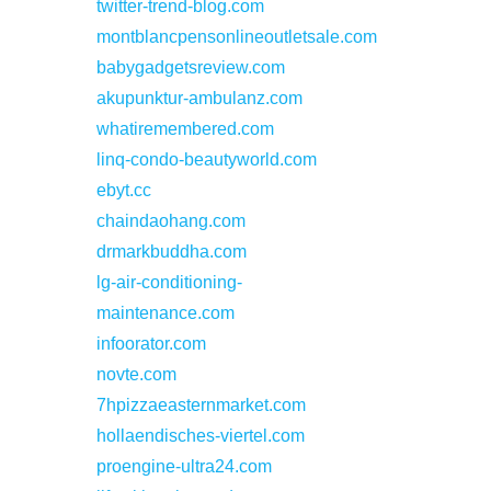
twitter-trend-blog.com
montblancpensonlineoutletsale.com
babygadgetsreview.com
akupunktur-ambulanz.com
whatiremembered.com
linq-condo-beautyworld.com
ebyt.cc
chaindaohang.com
drmarkbuddha.com
lg-air-conditioning-
maintenance.com
infoorator.com
novte.com
7hpizzaeasternmarket.com
hollaendisches-viertel.com
proengine-ultra24.com