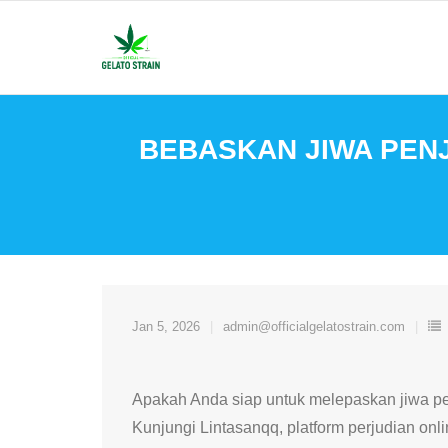
Skip
to
content
BEBASKAN JIWA PEN
Jan 5, 2026
admin@officialgelatostrain.com
Apakah Anda siap untuk melepaskan jiwa p
Kunjungi Lintasanqq, platform perjudian o