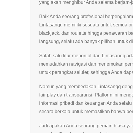
yang akan menghibur Anda selama berjam-j
Baik Anda seorang profesional berpengala
Lintasanqq memiliki sesuatu untuk semua ora
blackjack, dan roulette hingga penawaran ba
langsung, selalu ada banyak pilihan untuk dip
Salah satu fitur menonjol dari Lintasanqq
memudahkan navigasi dan menemukan permain
untuk perangkat seluler, sehingga Anda dap
Namun yang membedakan Lintasanqq dengan 
fair play dan transparansi. Platform ini me
informasi pribadi dan keuangan Anda selalu 
secara berkala untuk memastikan bahwa per
Jadi apakah Anda seorang pemain biasa yan