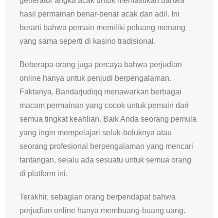
generator angka acak untuk memastikan bahwa
hasil permainan benar-benar acak dan adil. Ini
berarti bahwa pemain memiliki peluang menang
yang sama seperti di kasino tradisional.
Beberapa orang juga percaya bahwa perjudian
online hanya untuk penjudi berpengalaman.
Faktanya, Bandarjudiqq menawarkan berbagai
macam permainan yang cocok untuk pemain dari
semua tingkat keahlian. Baik Anda seorang pemula
yang ingin mempelajari seluk-beluknya atau
seorang profesional berpengalaman yang mencari
tantangan, selalu ada sesuatu untuk semua orang
di platform ini.
Terakhir, sebagian orang berpendapat bahwa
perjudian online hanya membuang-buang uang.