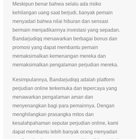
Meskipun benar bahwa selalu ada risiko
kehilangan uang saat berjudi, banyak pemain
menyadari bahwa nilai hiburan dan sensasi
bermain menjadikannya investasi yang sepadan.
Bandarjudiqq menawarkan berbagai bonus dan
promosi yang dapat membantu pemain
memaksimalkan kemenangan mereka dan
memaksimalkan pengalaman perjudian mereka.
Kesimpulannya, Bandarjudiqq adalah platform
perjudian online terkemuka dan tepercaya yang
menawarkan pengalaman aman dan
menyenangkan bagi para pemainnya. Dengan
menghilangkan prasangka mitos dan
kesalahpahaman seputar perjudian online, kami
dapat membantu lebih banyak orang menyadari