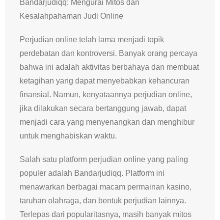
Bandarjudiqq: Mengurai Mitos dan
Kesalahpahaman Judi Online
Perjudian online telah lama menjadi topik
perdebatan dan kontroversi. Banyak orang percaya
bahwa ini adalah aktivitas berbahaya dan membuat
ketagihan yang dapat menyebabkan kehancuran
finansial. Namun, kenyataannya perjudian online,
jika dilakukan secara bertanggung jawab, dapat
menjadi cara yang menyenangkan dan menghibur
untuk menghabiskan waktu.
Salah satu platform perjudian online yang paling
populer adalah Bandarjudiqq. Platform ini
menawarkan berbagai macam permainan kasino,
taruhan olahraga, dan bentuk perjudian lainnya.
Terlepas dari popularitasnya, masih banyak mitos