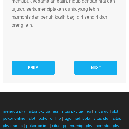
memupuk kedamaian batin, hidup dengan niat dan
tujuan, serta menciptakan dunia yang lebih
harmonis dan penuh kasih bagi diri sendiri dan
orang lain.
PREV
NEXT
menuqq pkv
|
situs pkv games
|
situs pkv games
|
situs qq
|
slot
|
poker online
|
slot
|
poker online
|
agen judi bola
|
situs slot
|
situs
pkv games
|
poker online
|
situs qq
|
murniqq pkv
|
hematqq pkv
|