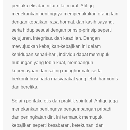
perilaku etis dan nilai-nilai moral. Ahliqq
menekankan pentingnya memperlakukan orang lain
dengan kebaikan, rasa hormat, dan kasih sayang,
serta hidup sesuai dengan prinsip-prinsip seperti
kejujuran, integritas, dan keadilan. Dengan
mewujudkan kebajikan-kebajikan ini dalam
kehidupan sehari-hari, individu dapat memupuk
hubungan yang lebih kuat, membangun
kepercayaan dan saling menghormati, serta
berkontribusi pada masyarakat yang lebih harmonis
dan beretika.
Selain perilaku etis dan praktik spiritual, Ahliqq juga
menekankan pentingnya pengembangan pribadi
dan peningkatan diri. Ini termasuk memupuk
kebajikan seperti kesabaran, ketekunan, dan