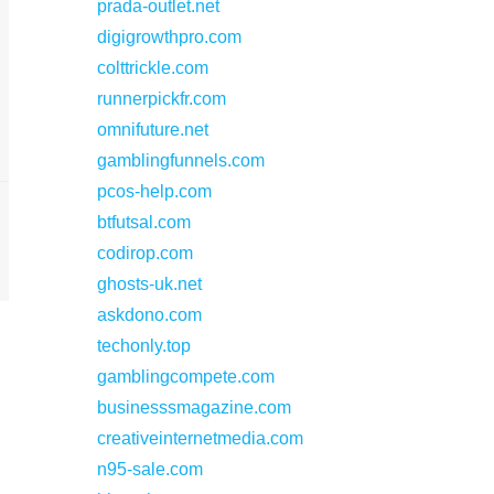
prada-outlet.net
digigrowthpro.com
colttrickle.com
runnerpickfr.com
omnifuture.net
gamblingfunnels.com
pcos-help.com
btfutsal.com
codirop.com
ghosts-uk.net
askdono.com
techonly.top
gamblingcompete.com
businesssmagazine.com
creativeinternetmedia.com
n95-sale.com