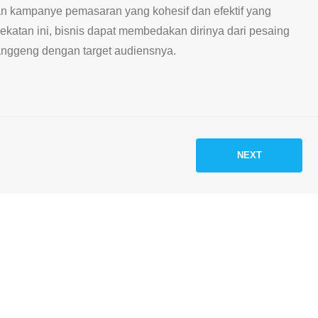
an kampanye pemasaran yang kohesif dan efektif yang
atan ini, bisnis dapat membedakan dirinya dari pesaing
nggeng dengan target audiensnya.
NEXT