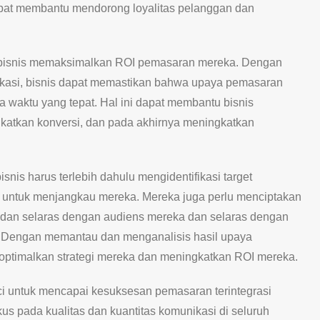
dapat membantu mendorong loyalitas pelanggan dan
 bisnis memaksimalkan ROI pemasaran mereka. Dengan
nikasi, bisnis dapat memastikan bahwa upaya pemasaran
 waktu yang tepat. Hal ini dapat membantu bisnis
katkan konversi, dan pada akhirnya meningkatkan
snis harus terlebih dahulu mengidentifikasi target
 untuk menjangkau mereka. Mereka juga perlu menciptakan
 dan selaras dengan audiens mereka dan selaras dengan
. Dengan memantau dan menganalisis hasil upaya
optimalkan strategi mereka dan meningkatkan ROI mereka.
i untuk mencapai kesuksesan pemasaran terintegrasi
kus pada kualitas dan kuantitas komunikasi di seluruh