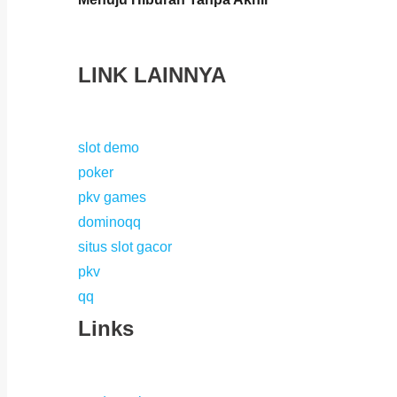
LINK LAINNYA
slot demo
poker
pkv games
dominoqq
situs slot gacor
pkv
qq
Links