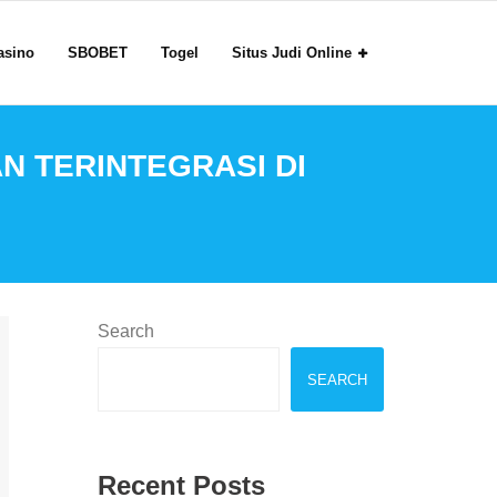
asino
SBOBET
Togel
Situs Judi Online
 TERINTEGRASI DI
Search
SEARCH
Recent Posts