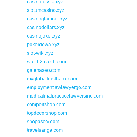
casinorussia.xyz
slotumcasino.xyz
casinoglamour.xyz
casinodollars.xyz
casinojoker.xyz
pokerdewa.xyz
slot-wiki.xyz
watch2match.com
galenaseo.com
myglobaltrustbank.com
employmentlawlawyergo.com
medicalmalpracticelawyersinc.com
comportshop.com
topdecorshop.com
shopasotv.com
travelsanga.com