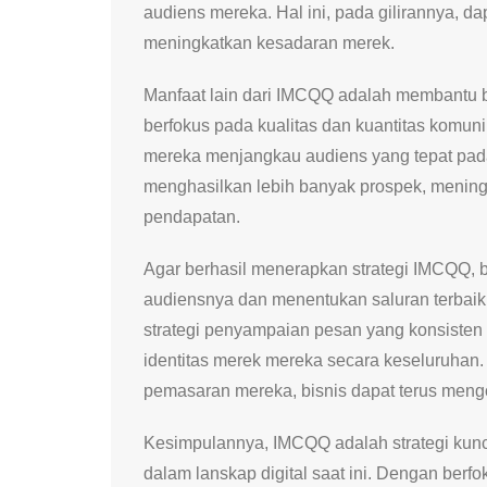
audiens mereka. Hal ini, pada gilirannya, 
meningkatkan kesadaran merek.
Manfaat lain dari IMCQQ adalah membantu
berfokus pada kualitas dan kuantitas komu
mereka menjangkau audiens yang tepat pada
menghasilkan lebih banyak prospek, mening
pendapatan.
Agar berhasil menerapkan strategi IMCQQ, bi
audiensnya dan menentukan saluran terbaik
strategi penyampaian pesan yang konsisten
identitas merek mereka secara keseluruhan
pemasaran mereka, bisnis dapat terus meng
Kesimpulannya, IMCQQ adalah strategi kunc
dalam lanskap digital saat ini. Dengan berfo